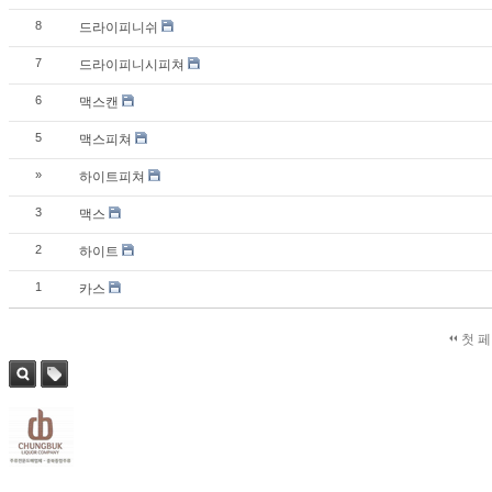
8
드라이피니쉬
7
드라이피니시피쳐
6
맥스캔
5
맥스피쳐
»
하이트피쳐
3
맥스
2
하이트
1
카스
첫 
검색
태그