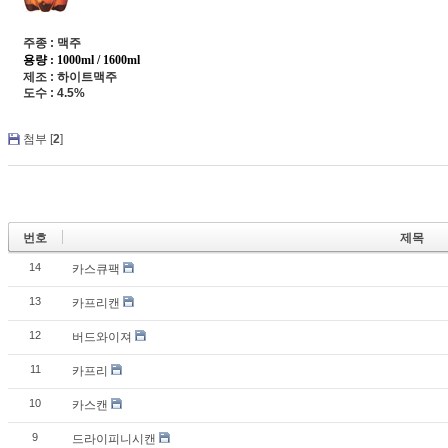
주종 : 맥주
용량 : 1000ml / 1600ml
제조 : 하이트맥주
도수 : 4.5%
첨부 [
2
]
번호
제목
14
카스큐팩
13
카프리캔
12
버드와이져
11
카프리
10
카스캔
9
드라이피니시캔