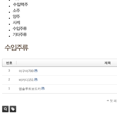
번호
제목
3
아구아700
2
바카디151
1
앱솔루트보드카
첫 
검색
태그